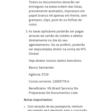
Todos os documentos deverão ser
entregues na exata ordem das listas,
previamente assinados, impressos em
papel branco A4 apenas em frente, sem
grampos, clips, post-its ou folhas de
rosto.
As taxas aplicáveis poderão ser pagas
através de cartão de crédito e débito
diretamente no dia do seu
agendamento. Ou se preferir, poderão
ser depositadas direto na conta da VFS
Global.
Veja abaixo nossos dados bancários:
Banco Santander
Agência: 0729
Conta corrente: 13000778-0
Beneficiário: Vfs Brasil Servicos De
Preparacao De Documentos Ltda
Notas importantes:
Com exceção de seu passaporte, nenhum
documento será devolvido após a conclusão