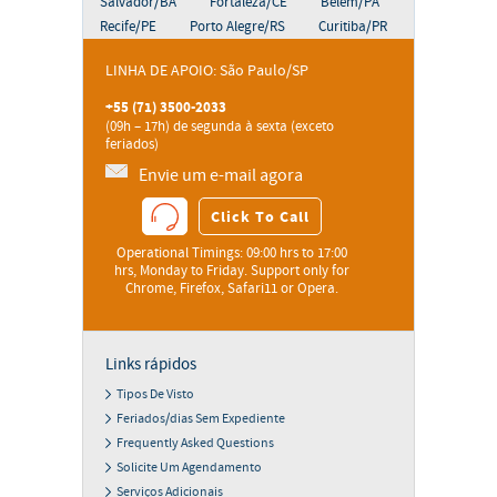
Salvador/BA
Fortaleza/CE
Belem/PA
Recife/PE
Porto Alegre/RS
Curitiba/PR
LINHA DE APOIO: São Paulo/SP
+55 (71) 3500-2033
(09h – 17h) de segunda à sexta (exceto
feriados)
Envie um e-mail agora
Click To Call
Operational Timings: 09:00 hrs to 17:00
hrs, Monday to Friday. Support only for
Chrome, Firefox, Safari11 or Opera.
Links rápidos
Tipos De Visto
Feriados/dias Sem Expediente
Frequently Asked Questions
Solicite Um Agendamento
Serviços Adicionais