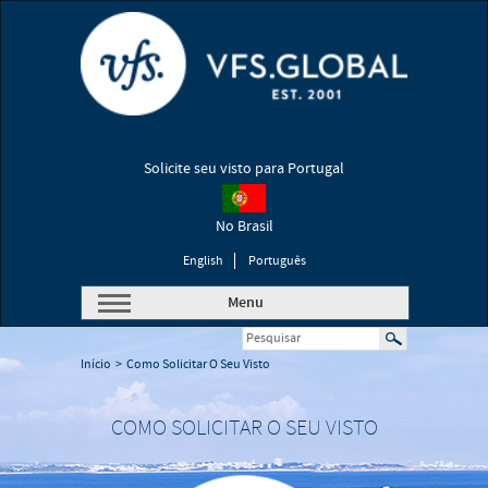
Solicite seu visto para Portugal
No Brasil
English
Português
Menu
Início
>
Como Solicitar O Seu Visto
COMO SOLICITAR O SEU VISTO