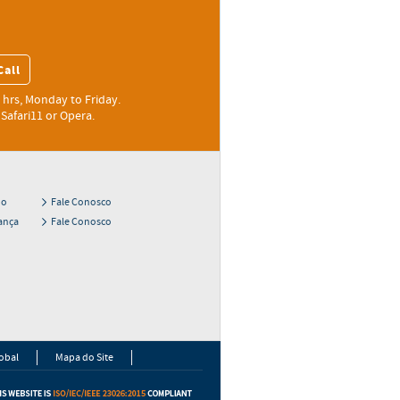
Call
 hrs, Monday to Friday.
Safari11 or Opera.
do
Fale Conosco
ança
Fale Conosco
obal
Mapa do Site