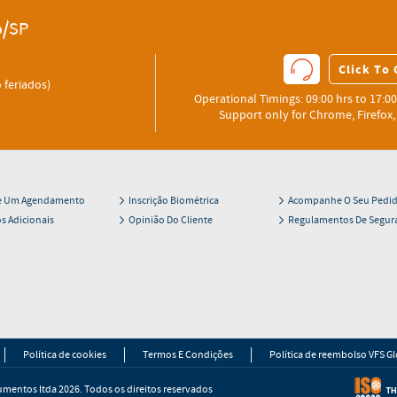
o/SP
Click To 
 feriados)
Operational Timings: 09:00 hrs to 17:00
Support only for Chrome, Firefox, 
te Um Agendamento
Inscrição Biométrica
Acompanhe O Seu Pedi
s Adicionais
Opinião Do Cliente
Regulamentos De Segur
Política de cookies
Termos E Condições
Política de reembolso VFS Gl
umentos ltda 2026. Todos os direitos reservados