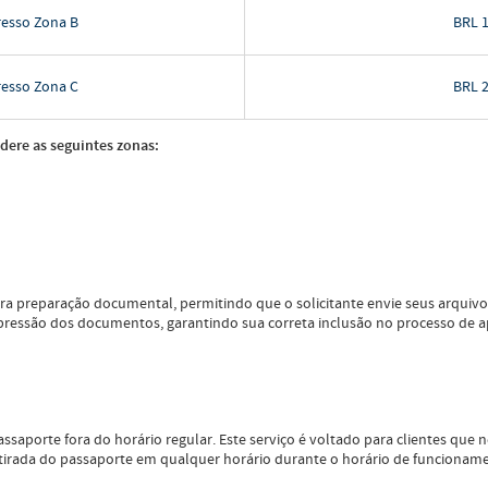
resso Zona B
BRL 1
resso Zona C
BRL 2
idere as seguintes zonas:
ara preparação documental, permitindo que o solicitante envie seus arquivo
pressão dos documentos, garantindo sua correta inclusão no processo de ap
ssaporte fora do horário regular. Este serviço é voltado para clientes que n
tirada do passaporte em qualquer horário durante o horário de funcioname