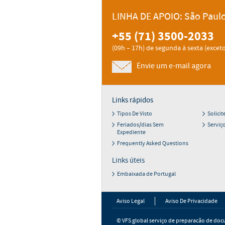
LINHA DE APOIO: São Paul
+55 (71) 3500-2033
(09h – 17h) de segunda à sexta (exceto
Envie um e-mail agora
Links rápidos
Tipos De Visto
Solici
Feriados/dias Sem
Serviço
Expediente
Frequently Asked Questions
Links úteis
Embaixada de Portugal
Aviso Legal
Aviso De Privacidade
© VFS global serviço de preparacão de doc