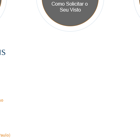
IS
so
aulo)