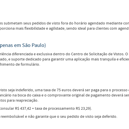
ntes submetam seus pedidos de visto fora do horário agendado mediante con
orciona mais flexibilidade e agilidade, sendo ideal para clientes com agenda
apenas em São Paulo)
cia diferenciada e exclusiva dentro do Centro de Solicitação de Vistos. O s
do, e suporte dedicado para garantir uma aplicação mais tranquila e efici
chimento de formulário.
sto seja indeferido, uma taxa de 75 euros deverá ser paga para o processo
bancário na boca do caixa e o comprovante original de pagamento deverá s
tos para reapreciação.
 consular R$ 437,42 + taxa de processamento R$ 23,29).
 reembolsável e não garante que o seu pedido de visto seja deferido.