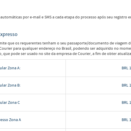
 automáticas por e-mail e SMS a cada etapa do processo após seu registro e
Expresso
ermite que os requerentes tenham o seu passaporte/documento de viagem dev
e Courier para qualquer endereço no Brasil, podendo ser adquirido no mome
que pode ser usado no site da empresa de Courier, a fim de obter atualiza
ular Zona A:
BRL 1
ular Zona B:
BRL 1
ular Zona C
BRL 1
resso Zona A
BRL 1