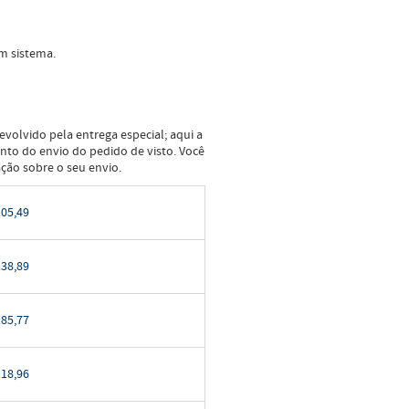
m sistema.
olvido pela entrega especial; aqui a
nto do envio do pedido de visto. Você
ção sobre o seu envio.
05,49
38,89
85,77
18,96